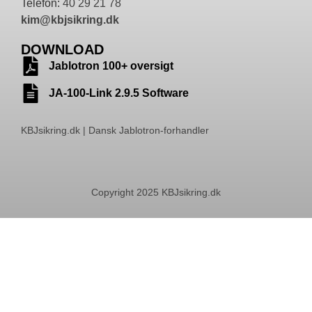
Telefon:
40 29 21 78
kim@kbjsikring.dk
DOWNLOAD
Jablotron 100+ oversigt
JA-100-Link 2.9.5 Software
KBJsikring.dk | Dansk Jablotron-forhandler
Copyright 2025 KBJsikring.dk