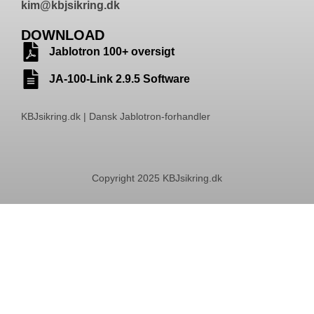
kim@kbjsikring.dk
DOWNLOAD
Jablotron 100+ oversigt
JA-100-Link 2.9.5 Software
KBJsikring.dk | Dansk Jablotron-forhandler
Copyright 2025 KBJsikring.dk