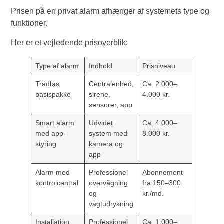
Prisen på en privat alarm afhænger af systemets type og
funktioner.
Her er et vejledende prisoverblik:
Type af alarm
Indhold
Prisniveau
Trådløs
Centralenhed,
Ca. 2.000–
basispakke
sirene,
4.000 kr.
sensorer, app
Smart alarm
Udvidet
Ca. 4.000–
med app-
system med
8.000 kr.
styring
kamera og
app
Alarm med
Professionel
Abonnement
kontrolcentral
overvågning
fra 150–300
og
kr./md.
vagtudrykning
Installation
Professionel
Ca. 1.000–