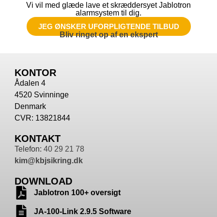
Vi vil med glæde lave et skræddersyet Jablotron
alarmsystem til dig.
JEG ØNSKER UFORPLIGTENDE TILBUD
Bliv ringet op af en ekspert
KONTOR
Ådalen 4
4520 Svinninge
Denmark
CVR: 13821844
KONTAKT
Telefon:
40 29 21 78
kim@kbjsikring.dk
DOWNLOAD
Jablotron 100+ oversigt
JA-100-Link 2.9.5 Software