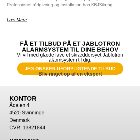
Professionel rådgivning og installation hos KBJSikring.
Læs Mere
FÅ ET TILBUD PÅ ET JABLOTRON
ALARMSYSTEM TIL DINE BEHOV
Vi vil med glæde lave et skræddersyet Jablotron
alarmsystem til dig.
JEG ØNSKER UFORPLIGTENDE TILBUD
Bliv ringet op af en ekspert
KONTOR
Ådalen 4
4520 Svinninge
Denmark
CVR: 13821844