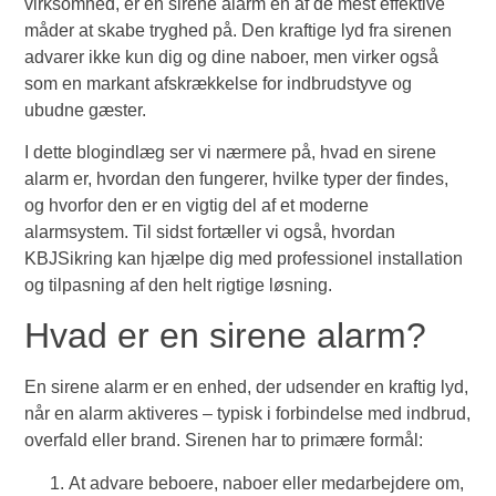
virksomhed, er en sirene alarm en af de mest effektive
måder at skabe tryghed på. Den kraftige lyd fra sirenen
advarer ikke kun dig og dine naboer, men virker også
som en markant afskrækkelse for indbrudstyve og
ubudne gæster.
I dette blogindlæg ser vi nærmere på, hvad en sirene
alarm er, hvordan den fungerer, hvilke typer der findes,
og hvorfor den er en vigtig del af et moderne
alarmsystem. Til sidst fortæller vi også, hvordan
KBJSikring kan hjælpe dig med professionel installation
og tilpasning af den helt rigtige løsning.
Hvad er en sirene alarm?
En sirene alarm er en enhed, der udsender en kraftig lyd,
når en alarm aktiveres – typisk i forbindelse med indbrud,
overfald eller brand. Sirenen har to primære formål:
At advare beboere, naboer eller medarbejdere om,