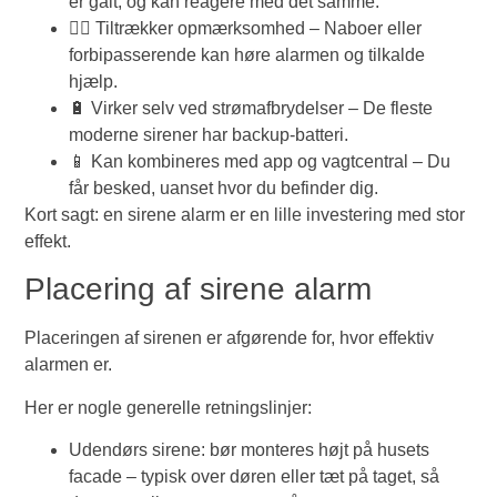
er galt, og kan reagere med det samme.
👮‍♂️ Tiltrækker opmærksomhed – Naboer eller
forbipasserende kan høre alarmen og tilkalde
hjælp.
🔋 Virker selv ved strømafbrydelser – De fleste
moderne sirener har backup-batteri.
📱 Kan kombineres med app og vagtcentral – Du
får besked, uanset hvor du befinder dig.
Kort sagt: en sirene alarm er en lille investering med stor
effekt.
Placering af sirene alarm
Placeringen af sirenen er afgørende for, hvor effektiv
alarmen er.
Her er nogle generelle retningslinjer:
Udendørs sirene: bør monteres højt på husets
facade – typisk over døren eller tæt på taget, så