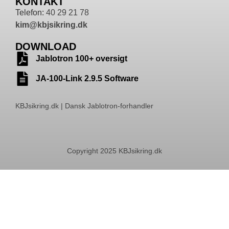
KONTAKT
Telefon:
40 29 21 78
kim@kbjsikring.dk
DOWNLOAD
Jablotron 100+ oversigt
JA-100-Link 2.9.5 Software
KBJsikring.dk | Dansk Jablotron-forhandler
Copyright 2025 KBJsikring.dk